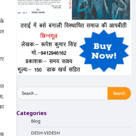
 के
 पर
ाए
ात
Search
स,
for:
का
Categories
Blog
DESH-VIDESH
 एक