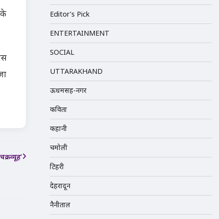
के
Editor's Pick
ENTERTAINMENT
SOCIAL
ास
UTTARAKHAND
जा
ऊधमसिंह-नगर
कविता
कहानी
चमोली
क्रव्यूह’
टिहरी
देहरादून
नैनीताल