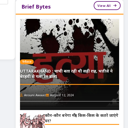
View All
Brief Bytes
नैनीताल
UTTARAKHAND : चाची बता रही थी सही राह, भतीजे ने
बेरहमी से गला रेत डाला
Ansuni Awaaz
August 12, 2024
कौन-कौन बनेगा मंत्री, किस-किस के कतरे जाएंगे
पर?