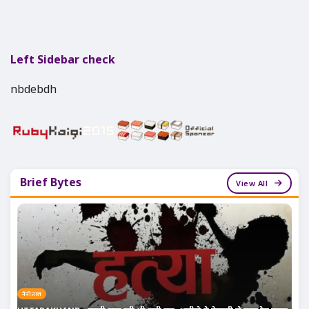
Left Sidebar check
nbdebdh
Brief Bytes
View All
नैनीताल