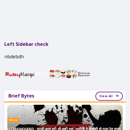
Left Sidebar check
nbdebdh
Brief Bytes
View All
नैनीताल
UTTARAKHAND : चाची बता रही थी सही राह, भतीजे ने बेरहमी से गला रेत डाला