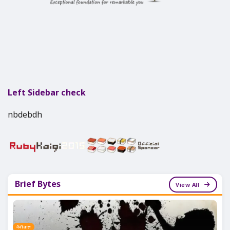
Left Sidebar check
nbdebdh
Brief Bytes
View All
नैनीताल