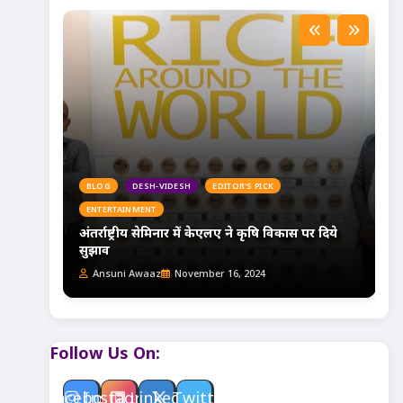
BLOG
DESH-VIDESH
EDITOR'S PICK
ENTERTAINMENT
े-सेट
अंतर्राष्ट्रीय सेमिनार में केएलए ने कृषि विकास पर दिये
सुझाव
Ansuni Awaaz
November 16, 2024
Follow Us On:
Facebook
Instagram
Linkedin
Twitter