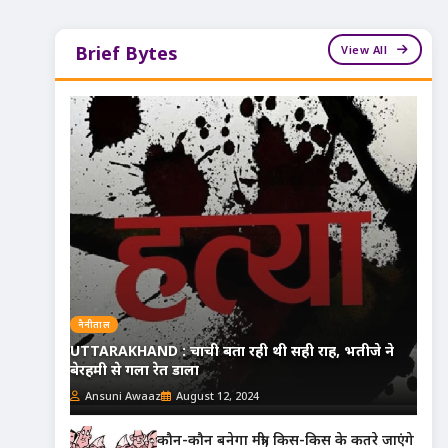
View All
Brief Bytes
नैनीताल
UTTARAKHAND : चाची बता रही थी सही राह, भतीजे ने
बेरहमी से गला रेत डाला
Ansuni Awaaz
August 12, 2024
कौन-कौन बनेगा मंत्री, किस-किस के कतरे जाएंगे