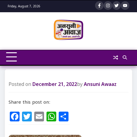
Skip
Friday, August 7, 2026
to
content
Posted on
December 21, 2022
by
Ansuni Awaaz
Share this post on:
Facebook
Twitter
Email
WhatsApp
Share