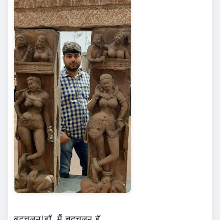
बदचलन!हाँ, मैं बदचलन हूँ