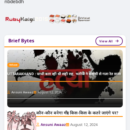
nbdebdh
Brief Bytes
View All
नैनीताल
UTTARAKHAND : चाची बता रही थी सही राह, भतीजे ने बेरहमी से गला रेत डाला
Ansuni Awaaz
August 12, 2024
कौन-कौन बनेगा मंत्री, किस-किस के कतरे जाएंगे पर?
Ansuni Awaaz
August 12, 2024