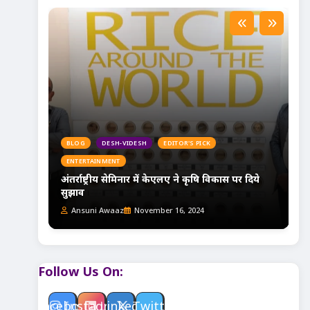
BLOG
DESH-VIDESH
EDITOR'S PICK
ENTERTAINMENT
े-सेट
अंतर्राष्ट्रीय सेमिनार में केएलए ने कृषि विकास पर दिये
सुझाव
Ansuni Awaaz
November 16, 2024
Follow Us On:
Facebook
Instagram
Linkedin
Twitter