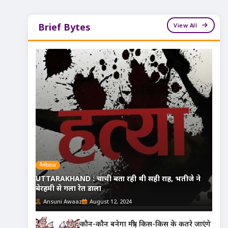
View All
Brief Bytes
नैनीताल
UTTARAKHAND : चाची बता रही थी सही राह, भतीजे ने
बेरहमी से गला रेत डाला
Ansuni Awaaz
August 12, 2024
कौन-कौन बनेगा मंत्री, किस-किस के कतरे जाएंगे