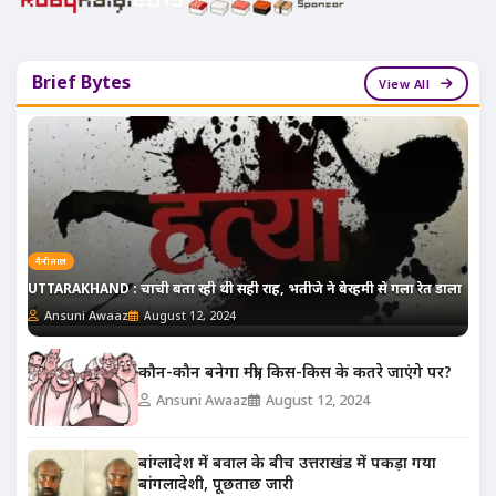
Brief Bytes
View All
नैनीताल
UTTARAKHAND : चाची बता रही थी सही राह, भतीजे ने बेरहमी से गला रेत डाला
Ansuni Awaaz
August 12, 2024
कौन-कौन बनेगा मंत्री, किस-किस के कतरे जाएंगे पर?
Ansuni Awaaz
August 12, 2024
बांग्लादेश में बवाल के बीच उत्तराखंड में पकड़ा गया
बांगलादेशी, पूछताछ जारी