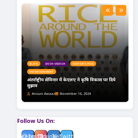
BLOG
DESH-VIDESH
EDITOR'S PICK
ENTERTAINMENT
े-सेट
अंतर्राष्ट्रीय सेमिनार में केएलए ने कृषि विकास पर दिये
सुझाव
Ansuni Awaaz
November 16, 2024
Follow Us On:
Facebook
Instagram
Linkedin
Twitter