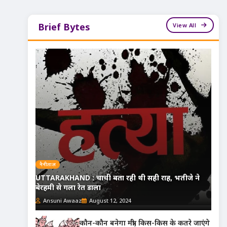
View All
Brief Bytes
नैनीताल
UTTARAKHAND : चाची बता रही थी सही राह, भतीजे ने
बेरहमी से गला रेत डाला
Ansuni Awaaz
August 12, 2024
कौन-कौन बनेगा मंत्री, किस-किस के कतरे जाएंगे